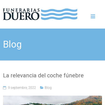
Saltar
Funeraria
al
contenido
en
Zamora
Blog
–
Funeraria
Duero
La relevancia del coche fúnebre
Servicios
funerarios
en
9 septiembre, 2022
Blog
Zamora