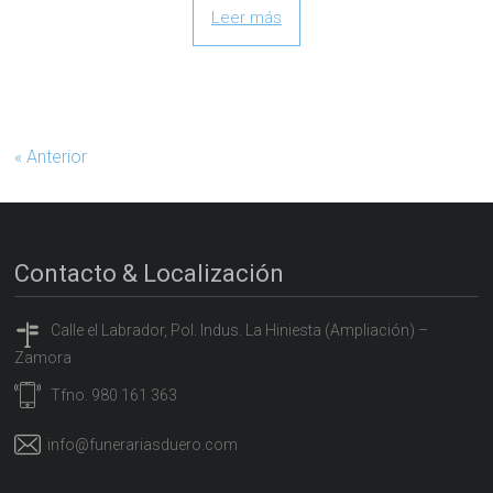
Leer más
« Anterior
Contacto & Localización
Calle el Labrador, Pol. Indus. La Hiniesta (Ampliación) –
Zamora
Tfno. 980 161 363
info@funerariasduero.com