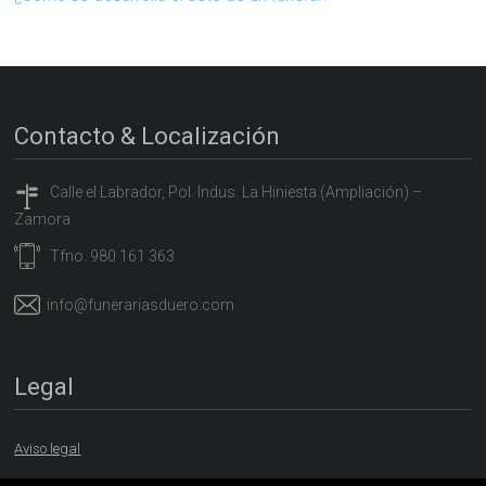
Contacto & Localización
Calle el Labrador, Pol. Indus. La Hiniesta (Ampliación) –
Zamora
Tfno. 980 161 363
info@funerariasduero.com
Legal
Aviso legal